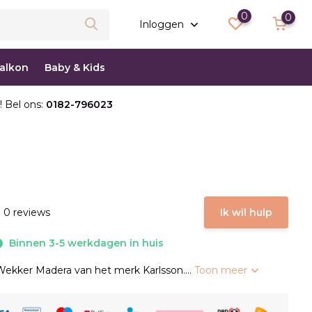
0
0
Inloggen
balkon
Baby & Kids
! Bel ons:
0182-796023
 0 reviews
Ik wil hulp
Binnen 3-5 werkdagen in huis
ekker Madera van het merk Karlsson....
Toon meer