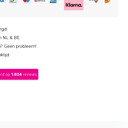
orgd
in NL & BE
n? Geen probleem!
ktijd