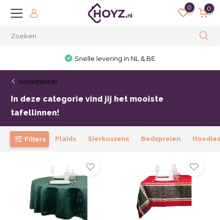
0
0
30 dagen bedenktijd
Woontextiel
In deze categorie vind jij het mooiste
tafellinnen!
Filters
Plaids
Sierkussens
Bedspreien
Hoodie