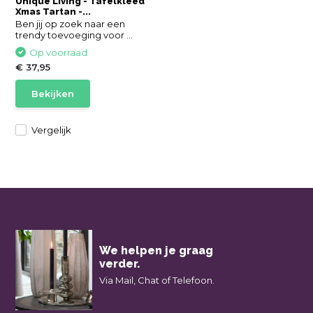
Unique Living - Tafelkleed
Xmas Tartan -...
Ben jij op zoek naar een
trendy toevoeging voor ...
Op voorraad
€ 37,95
Bekijken
Vergelijk
We helpen je graag
verder.
Via Mail, Chat of Telefoon.