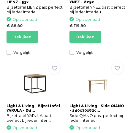
LIENZ - 53x...
YNEZ - Ø29x...
Bijzettafel LIENZ past perfect
Bijzettafel YNEZ past perfect
bij ieder interie...
bij ieder interieu...
Op voorraad
Op voorraad
€ 88,80
€ 119,80
Bekijken
Bekijken
Vergelijk
Vergelijk
Light & Living - Bijzettafel
Light & Living - Side QIANO
YARULA - Ø4...
- 140x30x82c...
Bijzettafel YARULA past
Side QIANO past perfect bij
perfect bij ieder interi...
ieder interieur
Op voorraad
Op voorraad