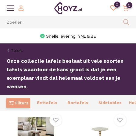
0
0
30 dagen bedenktijd
Tafels
Onze collectie tafels bestaat uit vele soorten
tafels waardoor de kans groot is dat je een
exemplaar vindt dat helemaal voldoet aan je
wensen.
Filters
Eettafels
Bartafels
Sidetables
Hal