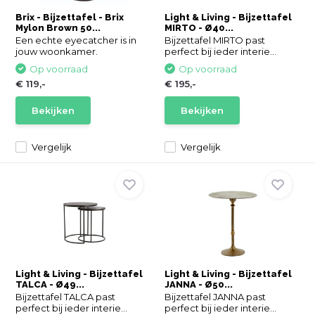
Brix - Bijzettafel - Brix
Light & Living - Bijzettafel
Mylon Brown 50...
MIRTO - Ø40...
Een echte eyecatcher is in
Bijzettafel MIRTO past
jouw woonkamer.
perfect bij ieder interie...
Op voorraad
Op voorraad
€ 119,-
€ 195,-
Bekijken
Bekijken
Vergelijk
Vergelijk
Light & Living - Bijzettafel
Light & Living - Bijzettafel
TALCA - Ø49...
JANNA - Ø50...
Bijzettafel TALCA past
Bijzettafel JANNA past
perfect bij ieder interie...
perfect bij ieder interie...