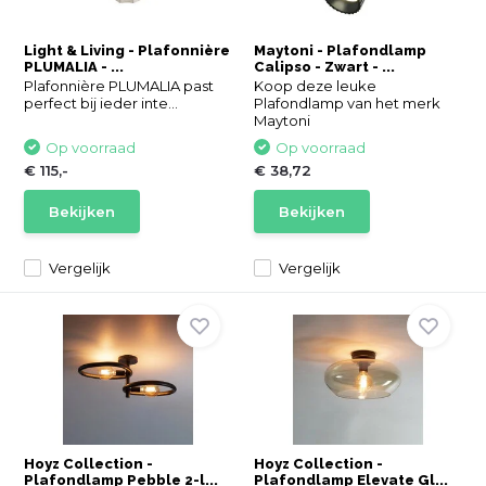
Light & Living - Plafonnière
Maytoni - Plafondlamp
PLUMALIA - ...
Calipso - Zwart - ...
Plafonnière PLUMALIA past
Koop deze leuke
perfect bij ieder inte...
Plafondlamp van het merk
Maytoni
Op voorraad
Op voorraad
€ 115,-
€ 38,72
Bekijken
Bekijken
Vergelijk
Vergelijk
Hoyz Collection -
Hoyz Collection -
Plafondlamp Pebble 2-l...
Plafondlamp Elevate Gl...