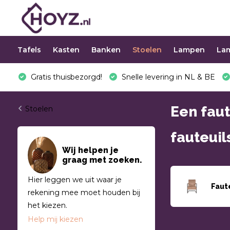
Tafels
Kasten
Banken
Stoelen
Lampen
La
Gratis thuisbezorgd!
Snelle levering in NL & BE
Een faut
Stoelen
fauteuil
Wij helpen je
graag met zoeken.
Hier leggen we uit waar je
Faut
rekening mee moet houden bij
het kiezen.
Help mij kiezen