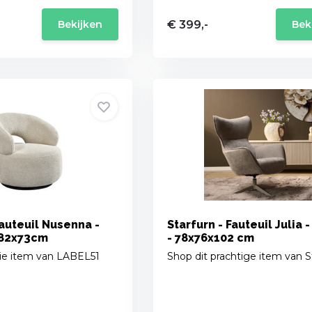
€ 399,-
Bekijken
Bek
auteuil Nusenna -
Starfurn - Fauteuil Julia 
x82x73cm
- 78x76x102 cm
ie item van LABEL51
Shop dit prachtige item van S