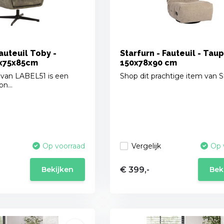
auteuil Toby -
Starfurn - Fauteuil - Taup
0x75x85cm
150x78x90 cm
 van LABEL51 is een
Shop dit prachtige item van S
n...
Vergelijk
Op voorraad
Op 
€ 399,-
Bekijken
Bek