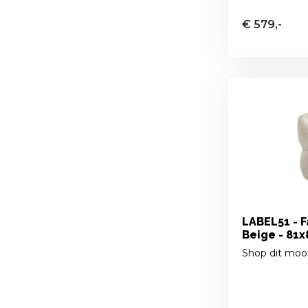
€ 579,-
LABEL51 - F
Beige - 81
Shop dit moo