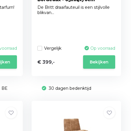
tarfurn!
De Britt draaifauteuil is een stijlvolle
blikvan...
Vergelijk
voorraad
Op voorraad
€ 399,-
ijken
Bekijken
& BE
30 dagen bedenktijd