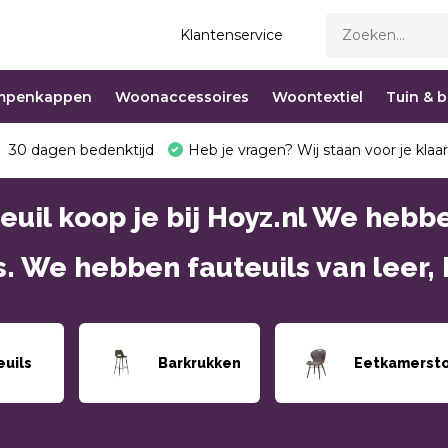
Klantenservice
mpenkappen
Woonaccessoires
Woontextiel
Tuin & 
30 dagen bedenktijd
Heb je vragen? Wij staan voor je klaar
euil koop je bij Hoyz.nl We hebb
s. We hebben fauteuils van leer, 
euils
Barkrukken
Eetkamerst