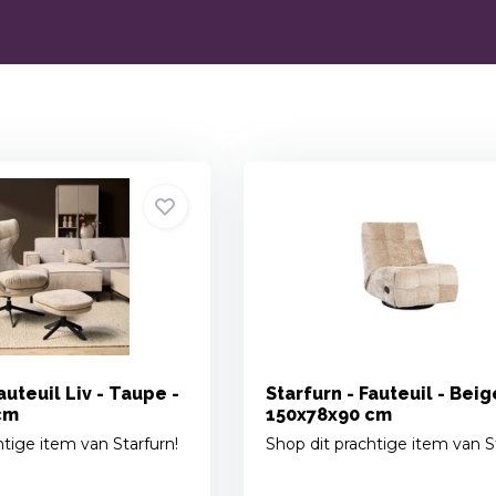
auteuil Liv - Taupe -
Starfurn - Fauteuil - Beig
cm
150x78x90 cm
htige item van Starfurn!
Shop dit prachtige item van S