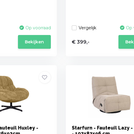
Vergelijk
Op voorraad
Op 
€ 399,-
Bekijken
Bek
auteuil Huxley -
Starfurn - Fauteuil Lazy 
x76x92cm
- 103x82x96 cm