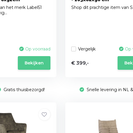
van het merk Label51
Shop dit prachtige item van S
g...
Vergelijk
Op voorraad
Op 
€ 399,-
Bekijken
Bek
Gratis thuisbezorgd!
Snelle levering in NL 