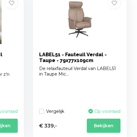
l
LABEL51 - Fauteuil Verdal -
Taupe - 79x77x109cm
De relaxfauteuil Verdal van LABEL51
in Taupe Mic...
r z’n
Vergelijk
voorraad
Op voorraad
€ 339,-
ijken
Bekijken