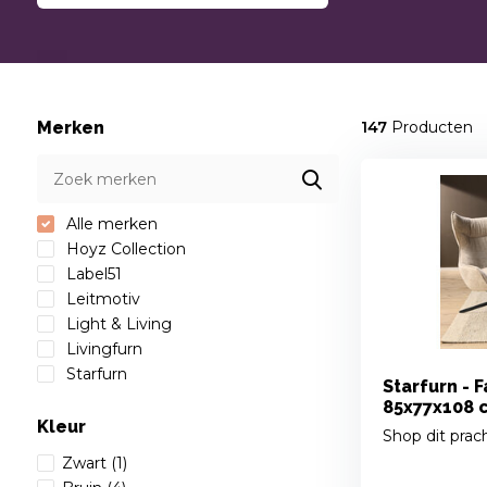
Merken
147
Producten
Alle merken
Hoyz Collection
Label51
Leitmotiv
Light & Living
Livingfurn
Starfurn
Starfurn - F
85x77x108 
Kleur
Shop dit prac
Zwart
(1)