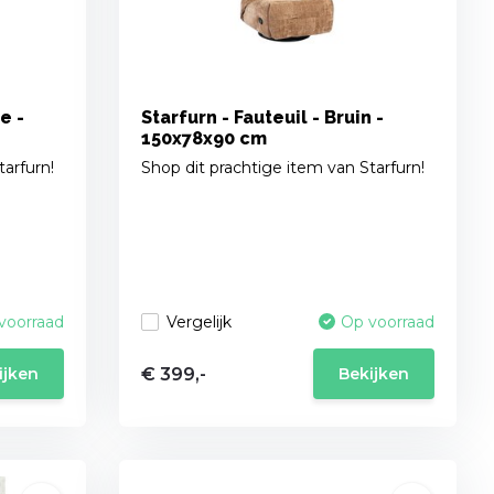
e -
Starfurn - Fauteuil - Bruin -
150x78x90 cm
tarfurn!
Shop dit prachtige item van Starfurn!
Vergelijk
voorraad
Op voorraad
€ 399,-
ijken
Bekijken