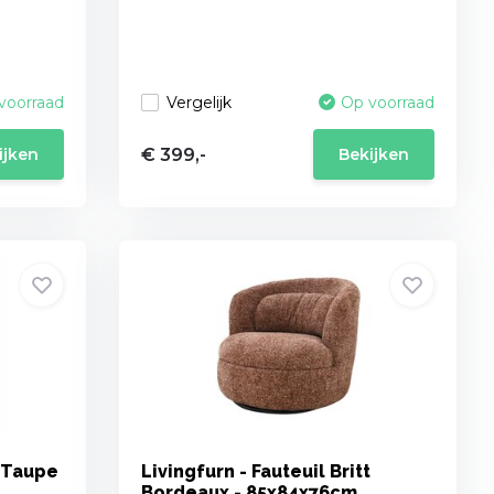
Vergelijk
voorraad
Op voorraad
€ 399,-
ijken
Bekijken
- Taupe
Livingfurn - Fauteuil Britt
Bordeaux - 85x84x76cm