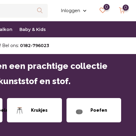
0
0
Inloggen
balkon
Baby & Kids
! Bel ons:
0182-796023
en een prachtige collectie
kunststof en stof.
oelen
Krukjes
Poefen