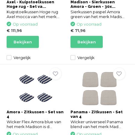
Axel - Kuipstoelkussen
Madison - Sierkussen
Hoge rug - Set va...
Amora - Groen - 30x...
Kuipstoelkussen Hoge rug
Sierkussen paspel Amora
Axel mocca van het merk...
green van het merk Madis...
Op voorraad
Op voorraad
€ 111,96
€ 71,96
Bekijken
Bekijken
Vergelijk
Vergelijk
Amora - Zitkussen - Set van
Panama - Zitkussen - Set
4
van 4
Wicker Flex Amora blue van
Wicker universeel Panama
het merk Madison is d...
blend van het merk Mad...
Op voorraad
Op voorraad