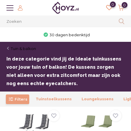
0
0
30 dagen bedenktijd
Tuin & balkon
In deze categorie vind jij de ideale tuinkussens
voor jouw tuin of balkon! De kussens zorgen
niet alleen voor extra zitcomfort maar zijn ook
nog eens echte eyecatchers.
Filters
Tuinstoelkussens
Loungekussens
Lig