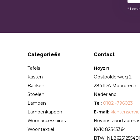
* Lees 
Categorieën
Contact
Tafels
Hoyz.nl
Kasten
Oostpolderweg 2
Banken
2841DA Moordrecht
Stoelen
Nederland
Lampen
Tel:
0182 -796023
Lampenkappen
E-mail:
klantenservi
Woonaccessoires
Bovenstaand adres is 
Woontextiel
KVK: 82543364
BTW: NL862512554B01 