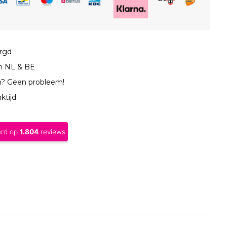
orgd
in NL & BE
n? Geen probleem!
ktijd