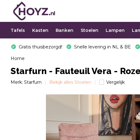
Tafels
Kasten
Banken
Stoelen
Lampen
La
Gratis thuisbezorgd!
Snelle levering in NL & BE
Home
Starfurn - Fauteuil Vera - Roz
Merk:
Starfurn
Bekijk alles Stoelen
Vergelijk