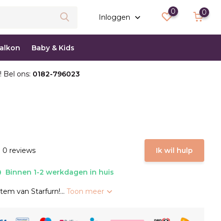
0
0
Inloggen
balkon
Baby & Kids
! Bel ons:
0182-796023
 0 reviews
Ik wil hulp
Binnen 1-2 werkdagen in huis
item van Starfurn!...
Toon meer