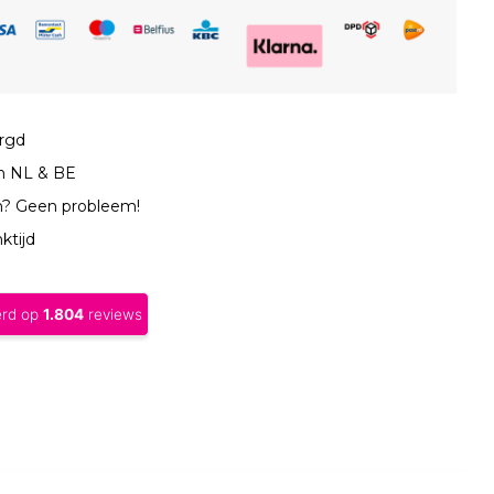
orgd
in NL & BE
n? Geen probleem!
ktijd