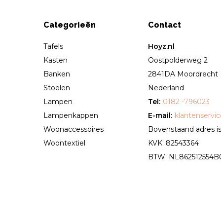
Categorieën
Contact
Tafels
Hoyz.nl
Kasten
Oostpolderweg 2
Banken
2841DA Moordrecht
Stoelen
Nederland
Lampen
Tel:
0182 -796023
Lampenkappen
E-mail:
klantenservi
Woonaccessoires
Bovenstaand adres is 
Woontextiel
KVK: 82543364
BTW: NL862512554B01 