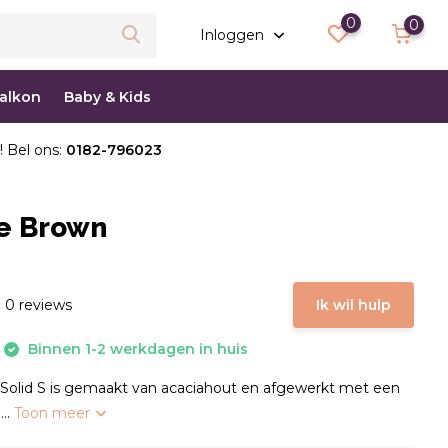
0
0
Inloggen
balkon
Baby & Kids
! Bel ons:
0182-796023
ze Brown
 0 reviews
Ik wil hulp
Binnen 1-2 werkdagen in huis
w Solid S is gemaakt van acaciahout en afgewerkt met een
...
Toon meer