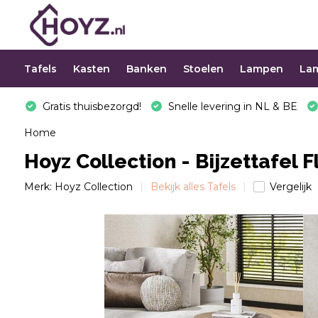
Tafels
Kasten
Banken
Stoelen
Lampen
La
Gratis thuisbezorgd!
Snelle levering in NL & BE
Home
Hoyz Collection - Bijzettafel 
Merk:
Hoyz Collection
Bekijk alles Tafels
Vergelijk