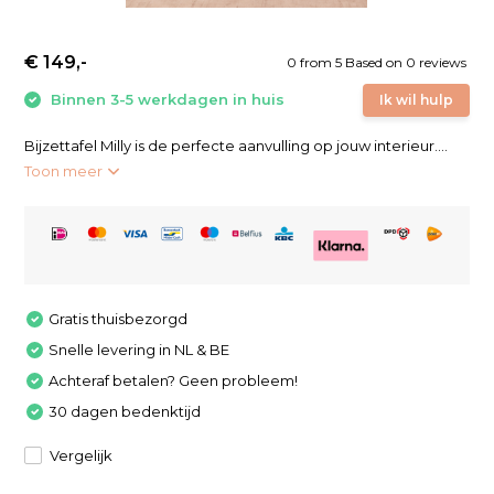
€ 149,-
0
from
5
Based on 0 reviews
Binnen 3-5 werkdagen in huis
Ik wil hulp
Bijzettafel Milly is de perfecte aanvulling op jouw interieur....
Toon meer
Gratis thuisbezorgd
Snelle levering in NL & BE
Achteraf betalen? Geen probleem!
30 dagen bedenktijd
Vergelijk