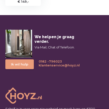
€ 149,-
We helpen je graag
verder.
Via Mail, Chat of Telefoon.
0182 -796023
Ik wil hulp
klantenservice@hoyz.nl
Schrijf je in voor onze nieuwsbrief en maak kans op €500,-