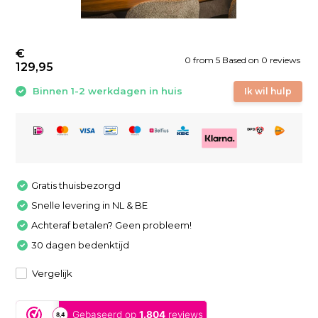
€
0
from
5
Based on 0 reviews
129,95
Binnen 1-2 werkdagen in huis
Ik wil hulp
Gratis thuisbezorgd
Snelle levering in NL & BE
Achteraf betalen? Geen probleem!
30 dagen bedenktijd
Vergelijk