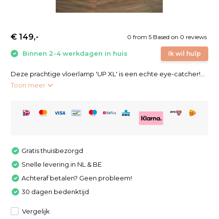
€ 149,-
0
from
5
Based on 0 reviews
Binnen 2-4 werkdagen in huis
Ik wil hulp
Deze prachtige vloerlamp 'UP XL' is een echte eye-catcher!...
Toon meer
Gratis thuisbezorgd
Snelle levering in NL & BE
Achteraf betalen? Geen probleem!
30 dagen bedenktijd
Vergelijk