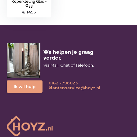
Koperkleurig Glas -
Ø33
€ 149,-
We helpen je graag
verder.
Via Mail, Chat of Telefoon.
0182 -796023
Ik wil hulp
klantenservice@hoyz.nl