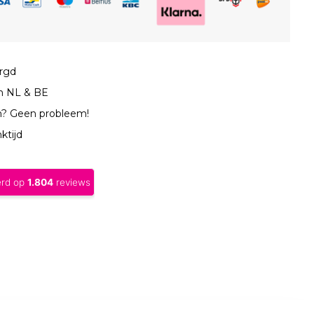
orgd
in NL & BE
n? Geen probleem!
ktijd