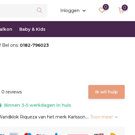
0
0
Inloggen
balkon
Baby & Kids
! Bel ons:
0182-796023
 0 reviews
Ik wil hulp
Binnen 3-5 werkdagen in huis
andklok Riqueza van het merk Karlsson....
Toon meer