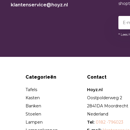
shop
klantenservice@hoyz.nl
* Lees 
Categorieën
Contact
Tafels
Hoyz.nl
Kasten
Oostpolderweg 2
Banken
2841DA Moordrecht
Stoelen
Nederland
Lampen
Tel:
0182 -796023