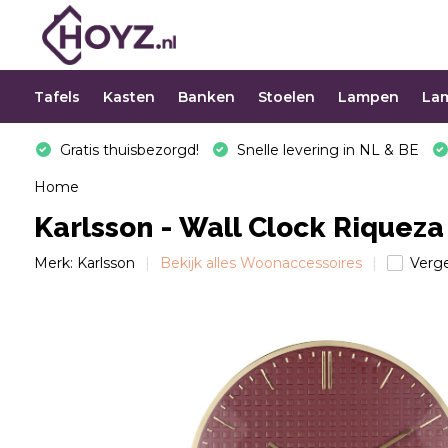
Tafels
Kasten
Banken
Stoelen
Lampen
La
Gratis thuisbezorgd!
Snelle levering in NL & BE
Home
Karlsson - Wall Clock Riqueza
Merk:
Karlsson
Bekijk alles Woonaccessoires
Verge