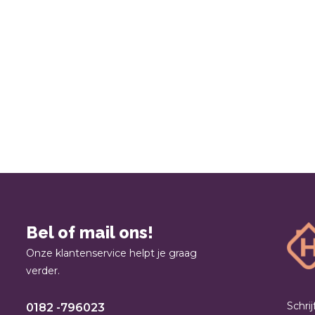
Bel of mail ons!
Onze klantenservice helpt je graag
verder.
Schri
0182 -796023