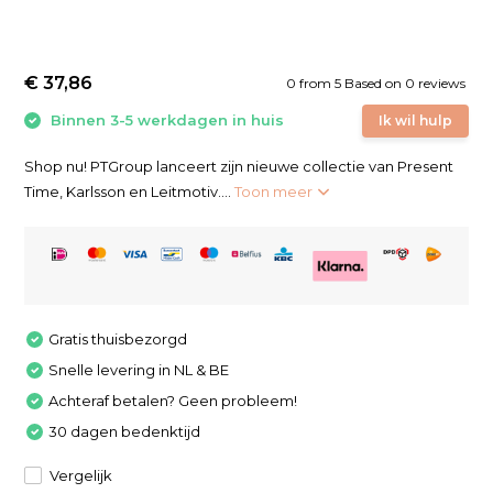
€ 37,86
0
from
5
Based on 0 reviews
Binnen 3-5 werkdagen in huis
Ik wil hulp
Shop nu! PTGroup lanceert zijn nieuwe collectie van Present
Time, Karlsson en Leitmotiv....
Toon meer
Gratis thuisbezorgd
Snelle levering in NL & BE
Achteraf betalen? Geen probleem!
30 dagen bedenktijd
Vergelijk