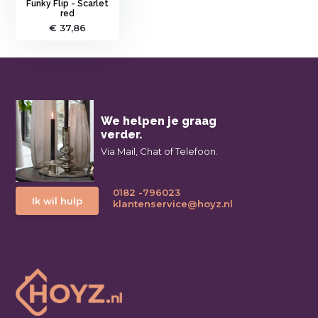
Funky Flip - Scarlet
red
€ 37,86
We helpen je graag
verder.
Via Mail, Chat of Telefoon.
0182 -796023
Ik wil hulp
klantenservice@hoyz.nl