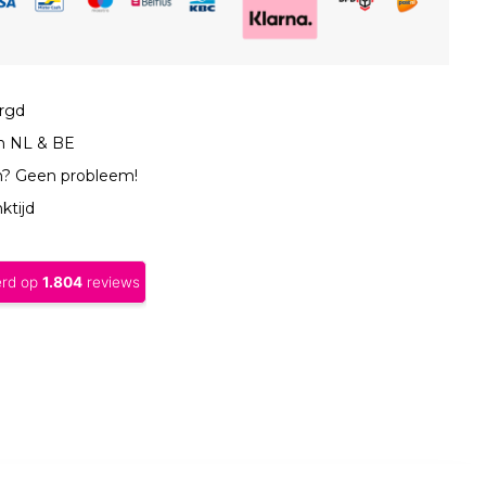
orgd
in NL & BE
n? Geen probleem!
ktijd