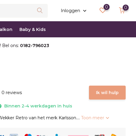
0
0
Inloggen
balkon
Baby & Kids
! Bel ons:
0182-796023
 0 reviews
Ik wil hulp
Binnen 2-4 werkdagen in huis
kker Retro van het merk Karlsson....
Toon meer