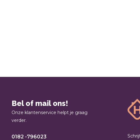
Bel of mail ons!
Onze klantenservice helpt je graag
verder.
Schri
0182 -796023