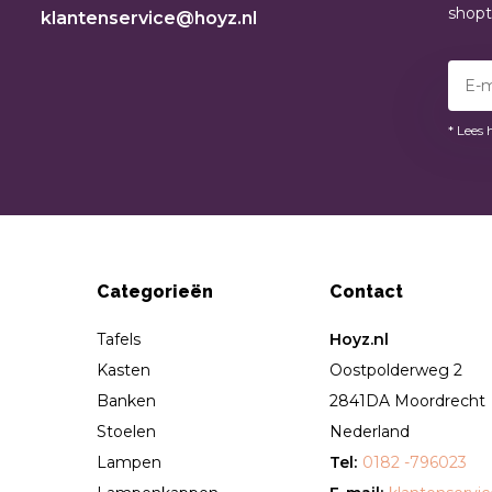
shop
klantenservice@hoyz.nl
* Lees 
Categorieën
Contact
Tafels
Hoyz.nl
Kasten
Oostpolderweg 2
Banken
2841DA Moordrecht
Stoelen
Nederland
Lampen
Tel:
0182 -796023