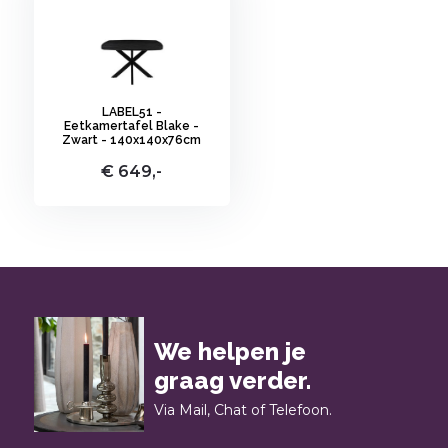
LABEL51 -
Eetkamertafel Blake -
Zwart - 140x140x76cm
€ 649,-
We helpen je
graag verder.
Via Mail, Chat of Telefoon.