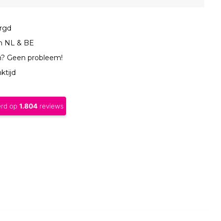
orgd
in NL & BE
n? Geen probleem!
ktijd