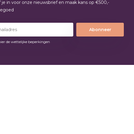
jf je in voor onze nieuwsbrief en maak kans op €500,-
tegoed
Abonneer
hier de wettelijke beperkingen