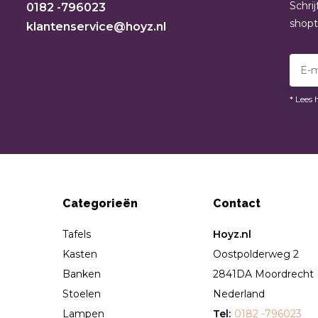
Schri
0182 -796023
shop
klantenservice@hoyz.nl
* Lees 
Categorieën
Contact
Tafels
Hoyz.nl
Kasten
Oostpolderweg 2
Banken
2841DA Moordrecht
Stoelen
Nederland
Lampen
Tel:
0182 -796023