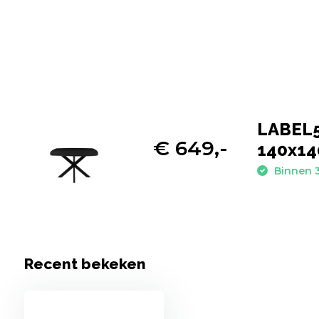
LABEL51
€ 649,-
140x1
Binnen 3
Recent bekeken