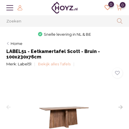
0
0
30 dagen bedenktijd
Home
LABEL51 - Eetkamertafel Scott - Bruin -
100x230x76cm
Merk:
Label51
Bekijk alles Tafels