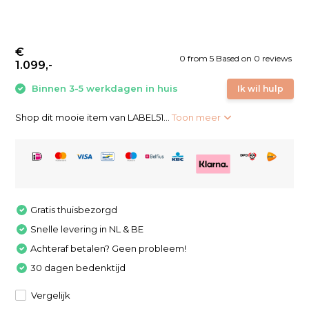
€
0
from
5
Based on 0 reviews
1.099,-
Binnen 3-5 werkdagen in huis
Ik wil hulp
Shop dit mooie item van LABEL51...
Toon meer
Gratis thuisbezorgd
Snelle levering in NL & BE
Achteraf betalen? Geen probleem!
30 dagen bedenktijd
Vergelijk