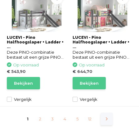
LUCEVI - Pino
LUCEVI - Pino
Halfhoogslaper + Ladder +
Halfhoogslaper + Ladder +
...
...
Deze PINO-combinatie
Deze PINO-combinatie
bestaat uit een grijze PINO...
bestaat uit een grijze PINO...
Op voorraad
Op voorraad
€ 543,90
€ 644,70
Bekijken
Bekijken
Vergelijk
Vergelijk
1
2
3
4
5
12