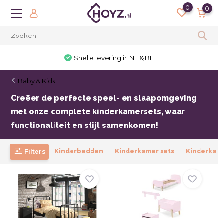
0
0
30 dagen bedenktijd
Baby & Kids
Creëer de perfecte speel- en slaapomgeving
met onze complete kinderkamersets, waar
functionaliteit en stijl samenkomen!
Filters
Kinderbedden
Kinderkamer sets
Kinderka