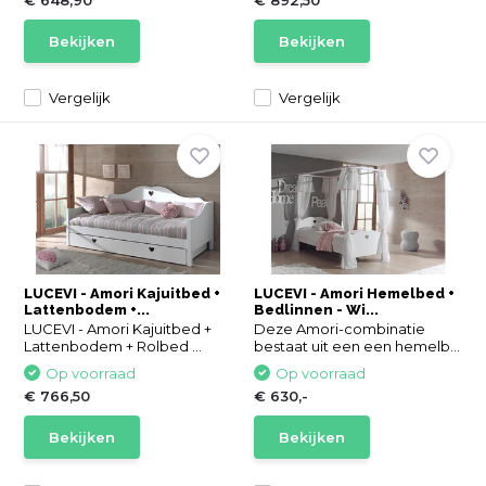
€ 648,90
€ 892,50
Bekijken
Bekijken
Vergelijk
Vergelijk
LUCEVI - Amori Kajuitbed +
LUCEVI - Amori Hemelbed +
Lattenbodem +...
Bedlinnen - Wi...
LUCEVI - Amori Kajuitbed +
Deze Amori-combinatie
Lattenbodem + Rolbed ...
bestaat uit een een hemelb...
Op voorraad
Op voorraad
€ 766,50
€ 630,-
Bekijken
Bekijken