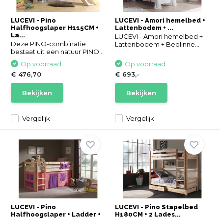
LUCEVI - Pino
LUCEVI - Amori hemelbed +
Halfhoogslaper H115CM +
Lattenbodem + ...
La...
LUCEVI - Amori hemelbed +
Deze PINO-combinatie
Lattenbodem + Bedlinne...
bestaat uit een natuur PINO...
Op voorraad
Op voorraad
€ 476,70
€ 693,-
Bekijken
Bekijken
Vergelijk
Vergelijk
LUCEVI - Pino
LUCEVI - Pino Stapelbed
Halfhoogslaper + Ladder +
H180CM + 2 Lades...