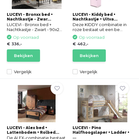
LUCEVI - Bronxx bed +
LUCEVI - Kiddy bed +
Nachtkastje - Zwar...
Nachtkastje + Uitva...
LUCEVI - Bronxx bed +
Deze KIDDY combinatie in
Nachtkastje - Zwart - 90x2...
roze bestaat uit een be...
Op voorraad
Op voorraad
€ 336,-
€ 462,-
Bekijken
Bekijken
Vergelijk
Vergelijk
LUCEVI - Alex bed +
LUCEVI - Pino
Lattenbodem + Rolbed...
Halfhoogslaper + Ladder +
...
De ALEX-combinatie bestaat