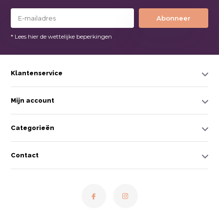
Abonneer
* Lees hier de wettelijke beperkingen
Klantenservice
Mijn account
Categorieën
Contact