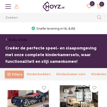
0
0
30 dagen bedenktijd
Baby & Kids
Creëer de perfecte speel- en slaapomgeving
met onze complete kinderkamersets, waar
functionaliteit en stijl samenkomen!
Filters
Kinderbedden
Kinderkamer sets
Kinderka