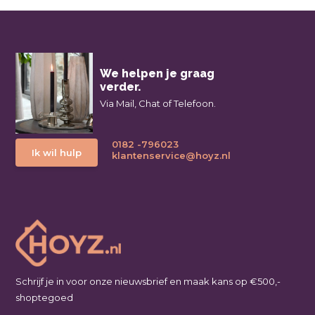
We helpen je graag
verder.
Via Mail, Chat of Telefoon.
0182 -796023
Ik wil hulp
klantenservice@hoyz.nl
Schrijf je in voor onze nieuwsbrief en maak kans op €500,-
shoptegoed