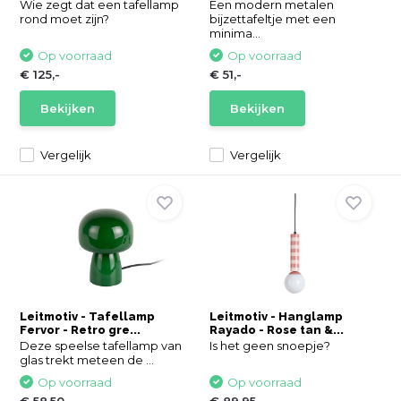
Wie zegt dat een tafellamp
Een modern metalen
rond moet zijn?
bijzettafeltje met een
minima...
Op voorraad
Op voorraad
€ 125,-
€ 51,-
Bekijken
Bekijken
Vergelijk
Vergelijk
Leitmotiv - Tafellamp
Leitmotiv - Hanglamp
Fervor - Retro gre...
Rayado - Rose tan &...
Deze speelse tafellamp van
Is het geen snoepje?
glas trekt meteen de ...
Op voorraad
Op voorraad