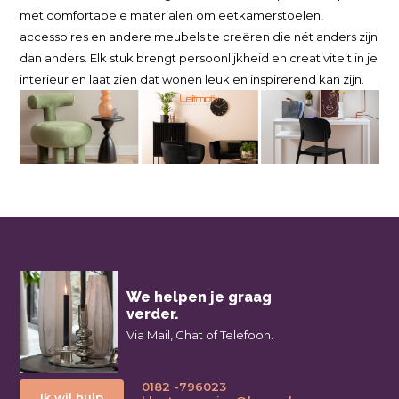
met comfortabele materialen om eetkamerstoelen,
accessoires en andere meubels te creëren die nét anders zijn
dan anders. Elk stuk brengt persoonlijkheid en creativiteit in je
interieur en laat zien dat wonen leuk en inspirerend kan zijn.
We helpen je graag
verder.
Via Mail, Chat of Telefoon.
0182 -796023
Ik wil hulp