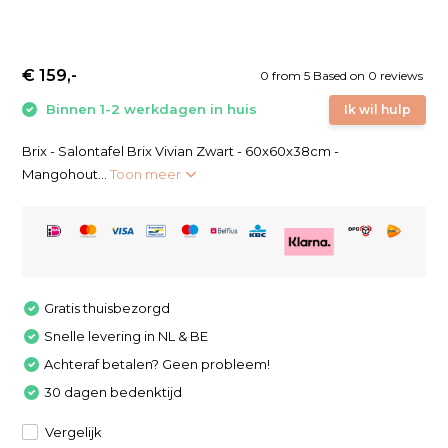
€ 159,-
0
from
5
Based on 0 reviews
Binnen 1-2 werkdagen in huis
Ik wil hulp
Brix - Salontafel Brix Vivian Zwart - 60x60x38cm -
Mangohout...
Toon meer
Gratis thuisbezorgd
Snelle levering in NL & BE
Achteraf betalen? Geen probleem!
30 dagen bedenktijd
Vergelijk