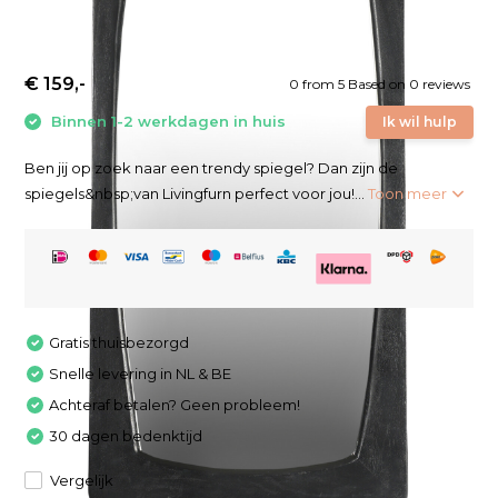
€ 159,-
0
from
5
Based on 0 reviews
Binnen 1-2 werkdagen in huis
Ik wil hulp
Ben jij op zoek naar een trendy spiegel? Dan zijn de
spiegels&nbsp;van Livingfurn perfect voor jou!...
Toon meer
Gratis thuisbezorgd
Snelle levering in NL & BE
Achteraf betalen? Geen probleem!
30 dagen bedenktijd
Vergelijk