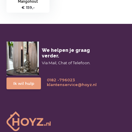
Mangohout
€ 159,-
We helpen je graag
verder.
Via Mail, Chat of Telefoon.
0182 -796023
Ik wil hulp
klantenservice@hoyz.nl