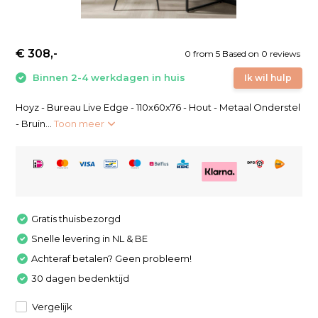
€ 308,-
0
from
5
Based on 0 reviews
Binnen 2-4 werkdagen in huis
Ik wil hulp
Hoyz - Bureau Live Edge - 110x60x76 - Hout - Metaal Onderstel
- Bruin...
Toon meer
Gratis thuisbezorgd
Snelle levering in NL & BE
Achteraf betalen? Geen probleem!
30 dagen bedenktijd
Vergelijk