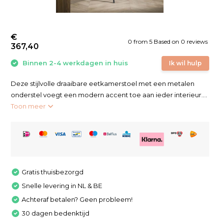
€
0
from
5
Based on 0 reviews
367,40
Binnen 2-4 werkdagen in huis
Ik wil hulp
Deze stijlvolle draaibare eetkamerstoel met een metalen
onderstel voegt een modern accent toe aan ieder interieur....
Toon meer
Gratis thuisbezorgd
Snelle levering in NL & BE
Achteraf betalen? Geen probleem!
30 dagen bedenktijd