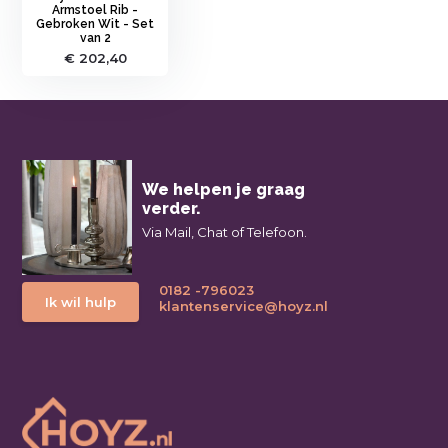
Armstoel Rib -
Gebroken Wit - Set
van 2
€ 202,40
We helpen je graag
verder.
Via Mail, Chat of Telefoon.
0182 -796023
Ik wil hulp
klantenservice@hoyz.nl