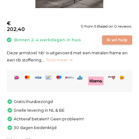
€
0
from
5
Based on 0 reviews
202,40
Binnen 2-4 werkdagen in huis
Ik wil hulp
Deze armstoel 'rib' is uitgevoerd met een metalen frame en
een rib stoffering....
Toon meer
Gratis thuisbezorgd
Snelle levering in NL & BE
Achteraf betalen? Geen probleem!
30 dagen bedenktijd