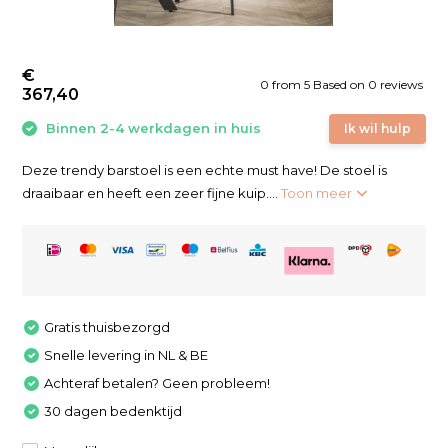
€
0
from
5
Based on 0 reviews
367,40
Binnen 2-4 werkdagen in huis
Ik wil hulp
Deze trendy barstoel is een echte must have! De stoel is
draaibaar en heeft een zeer fijne kuip....
Toon meer
Gratis thuisbezorgd
Snelle levering in NL & BE
Achteraf betalen? Geen probleem!
30 dagen bedenktijd