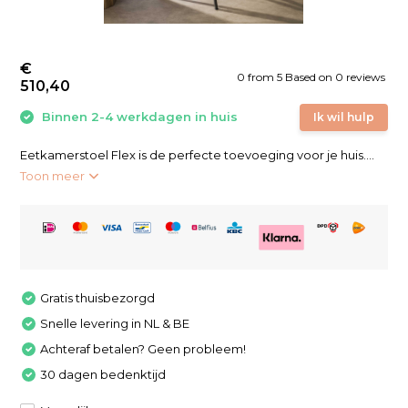
€
0
from
5
Based on 0 reviews
510,40
Binnen 2-4 werkdagen in huis
Ik wil hulp
Eetkamerstoel Flex is de perfecte toevoeging voor je huis....
Toon meer
Gratis thuisbezorgd
Snelle levering in NL & BE
Achteraf betalen? Geen probleem!
30 dagen bedenktijd