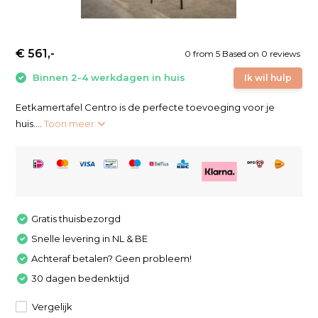
€ 561,-
0
from
5
Based on 0 reviews
Binnen 2-4 werkdagen in huis
Ik wil hulp
Eetkamertafel Centro is de perfecte toevoeging voor je
huis....
Toon meer
Gratis thuisbezorgd
Snelle levering in NL & BE
Achteraf betalen? Geen probleem!
30 dagen bedenktijd
Vergelijk