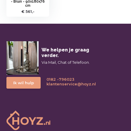
- Bruin - 90x180x76
cm
€ 561,-
We helpen je graag
verder.
Via Mail, Chat of Telefoon.
0182 -796023
Ik wil hulp
klantenservice@hoyz.nl