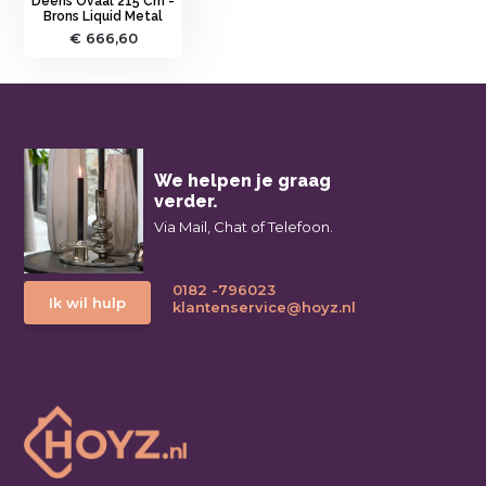
Deens Ovaal 215 Cm -
Brons Liquid Metal
€ 666,60
We helpen je graag
verder.
Via Mail, Chat of Telefoon.
0182 -796023
Ik wil hulp
klantenservice@hoyz.nl