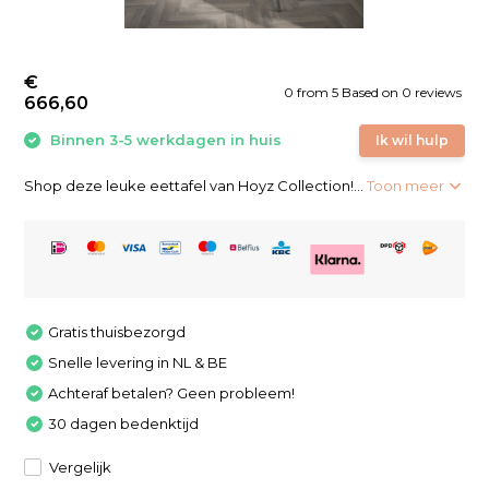
€
0
from
5
Based on 0 reviews
666,60
Binnen 3-5 werkdagen in huis
Ik wil hulp
Shop deze leuke eettafel van Hoyz Collection!...
Toon meer
Gratis thuisbezorgd
Snelle levering in NL & BE
Achteraf betalen? Geen probleem!
30 dagen bedenktijd
Vergelijk