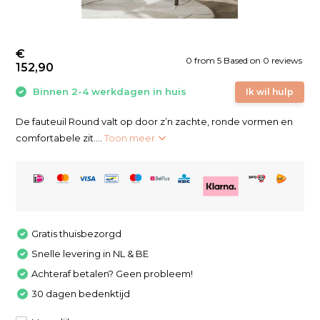
€
0
from
5
Based on 0 reviews
152,90
Binnen 2-4 werkdagen in huis
Ik wil hulp
De fauteuil Round valt op door z’n zachte, ronde vormen en
comfortabele zit....
Toon meer
Gratis thuisbezorgd
Snelle levering in NL & BE
Achteraf betalen? Geen probleem!
30 dagen bedenktijd