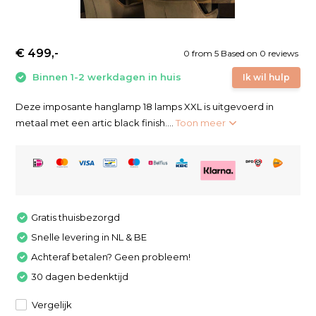
€ 499,-
0
from
5
Based on 0 reviews
Binnen 1-2 werkdagen in huis
Ik wil hulp
Deze imposante hanglamp 18 lamps XXL is uitgevoerd in
metaal met een artic black finish....
Toon meer
Gratis thuisbezorgd
Snelle levering in NL & BE
Achteraf betalen? Geen probleem!
30 dagen bedenktijd
Vergelijk