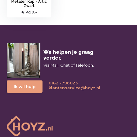
Metalen Kap - Artic
Zwart
€ 499,-
We helpen je graag
verder.
Via Mail, Chat of Telefoon.
0182 -796023
Ik wil hulp
klantenservice@hoyz.nl