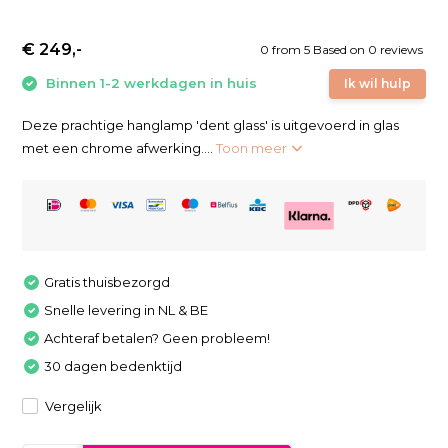
€ 249,-
0
from
5
Based on 0 reviews
Binnen 1-2 werkdagen in huis
Ik wil hulp
Deze prachtige hanglamp 'dent glass' is uitgevoerd in glas
met een chrome afwerking....
Toon meer
Gratis thuisbezorgd
Snelle levering in NL & BE
Achteraf betalen? Geen probleem!
30 dagen bedenktijd
Vergelijk