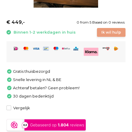
€ 449,-
0
from
5
Based on 0 reviews
Binnen 1-2 werkdagen in huis
Ik wil hulp
Gratis thuisbezorgd
Snelle levering in NL & BE
Achteraf betalen? Geen probleem!
30 dagen bedenktijd
Vergelijk