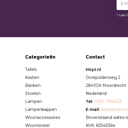
* Lees 
Categorieën
Contact
Tafels
Hoyz.nl
Kasten
Oostpolderweg 2
Banken
2841DA Moordrecht
Stoelen
Nederland
Lampen
Tel:
0182 -796023
Lampenkappen
E-mail:
klantenservi
Woonaccessoires
Bovenstaand adres is 
Woontextiel
KVK: 82543364