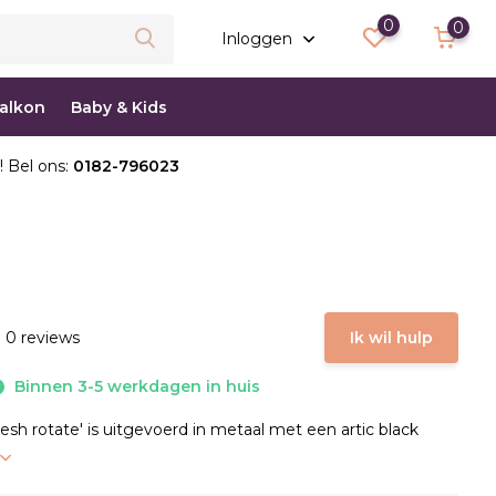
0
0
Inloggen
balkon
Baby & Kids
! Bel ons:
0182-796023
 0 reviews
Ik wil hulp
Binnen 3-5 werkdagen in huis
h rotate' is uitgevoerd in metaal met een artic black