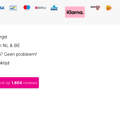
orgd
in NL & BE
n? Geen probleem!
ktijd