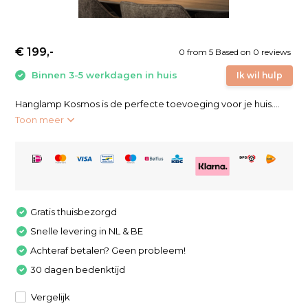
€ 199,-
0
from
5
Based on 0 reviews
Binnen 3-5 werkdagen in huis
Ik wil hulp
Hanglamp Kosmos is de perfecte toevoeging voor je huis....
Toon meer
Gratis thuisbezorgd
Snelle levering in NL & BE
Achteraf betalen? Geen probleem!
30 dagen bedenktijd
Vergelijk