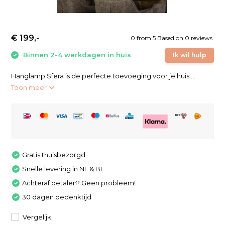
€ 199,-
0
from
5
Based on 0 reviews
Binnen 2-4 werkdagen in huis
Ik wil hulp
Hanglamp Sfera is de perfecte toevoeging voor je huis....
Toon meer
Gratis thuisbezorgd
Snelle levering in NL & BE
Achteraf betalen? Geen probleem!
30 dagen bedenktijd
Vergelijk