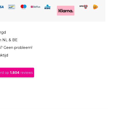
orgd
in NL & BE
n? Geen probleem!
ktijd