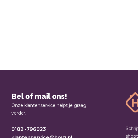
Bel of mail ons!
Onze klantenservice helpt je graag
verder.
Schri
0182 -796023
shop
klantenservice@hoyz.nl