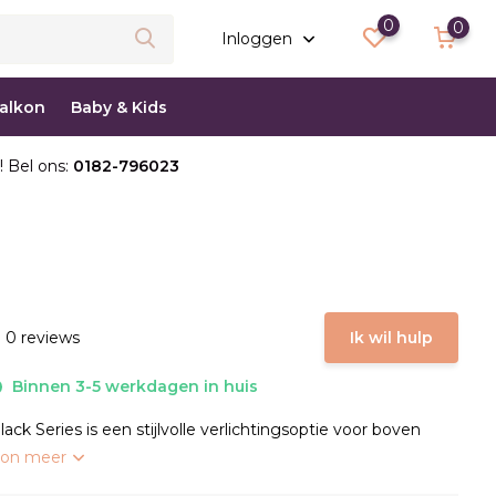
0
0
Inloggen
balkon
Baby & Kids
! Bel ons:
0182-796023
 0 reviews
Ik wil hulp
Binnen 3-5 werkdagen in huis
ack Series is een stijlvolle verlichtingsoptie voor boven
oon meer