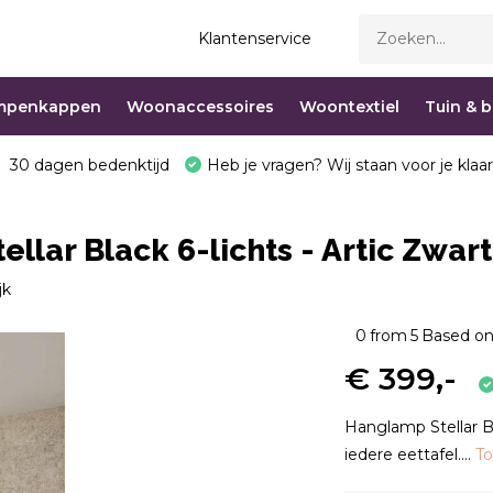
Klantenservice
mpenkappen
Woonaccessoires
Woontextiel
Tuin & 
30 dagen bedenktijd
Heb je vragen? Wij staan voor je klaar
llar Black 6-lichts - Artic Zwart
jk
0
from
5
Based on
€ 399,-
Hanglamp Stellar Bl
iedere eettafel....
T