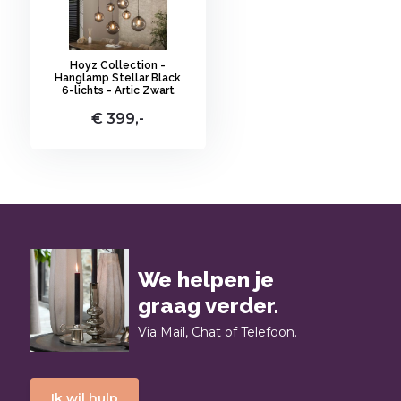
Hoyz Collection -
Hanglamp Stellar Black
6-lichts - Artic Zwart
€ 399,-
We helpen je
graag verder.
Via Mail, Chat of Telefoon.
Ik wil hulp