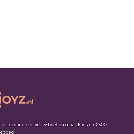
jf je in voor onze nieuwsbrief en maak kans op €500,-
tegoed