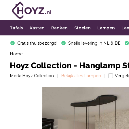
Tafels
Kasten
Banken
Stoelen
Lampen
La
Gratis thuisbezorgd!
Snelle levering in NL & BE
Home
Hoyz Collection - Hanglamp Ste
Merk:
Hoyz Collection
Bekijk alles Lampen
Vergeli