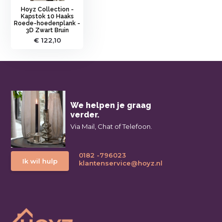
Hoyz Collection -
Kapstok 10 Haaks
Roede-hoedenplank -
3D Zwart Bruin
€ 122,10
We helpen je graag
verder.
Via Mail, Chat of Telefoon.
0182 -796023
Ik wil hulp
klantenservice@hoyz.nl