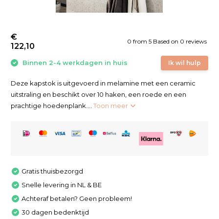
€
0
from
5
Based on 0 reviews
122,10
Binnen 2-4 werkdagen in huis
Ik wil hulp
Deze kapstok is uitgevoerd in melamine met een ceramic
uitstraling en beschikt over 10 haken, een roede en een
prachtige hoedenplank....
Toon meer
Gratis thuisbezorgd
Snelle levering in NL & BE
Achteraf betalen? Geen probleem!
30 dagen bedenktijd