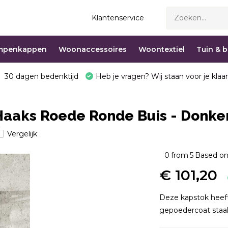
Klantenservice
mpenkappen
Woonaccessoires
Woontextiel
Tuin & 
30 dagen bedenktijd
Heb je vragen? Wij staan voor je klaar
 Haaks Roede Ronde Buis - Donker
Vergelijk
0
from
5
Based on
€ 101,20
Deze kapstok heeft
gepoedercoat staal.