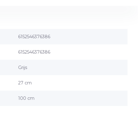
6152546376386
6152546376386
Grijs
27 cm
100 cm