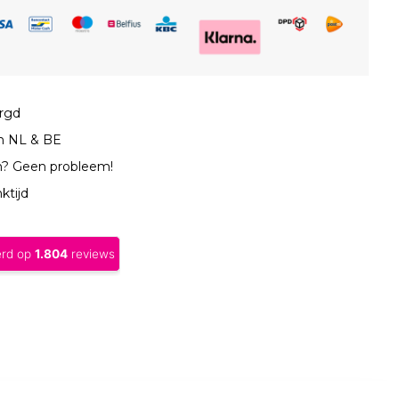
orgd
in NL & BE
n? Geen probleem!
ktijd