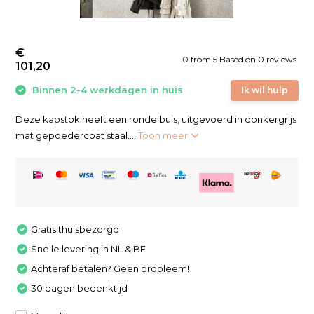
€
0
from
5
Based on 0 reviews
101,20
Binnen 2-4 werkdagen in huis
Ik wil hulp
Deze kapstok heeft een ronde buis, uitgevoerd in donkergrijs
mat gepoedercoat staal....
Toon meer
Gratis thuisbezorgd
Snelle levering in NL & BE
Achteraf betalen? Geen probleem!
30 dagen bedenktijd