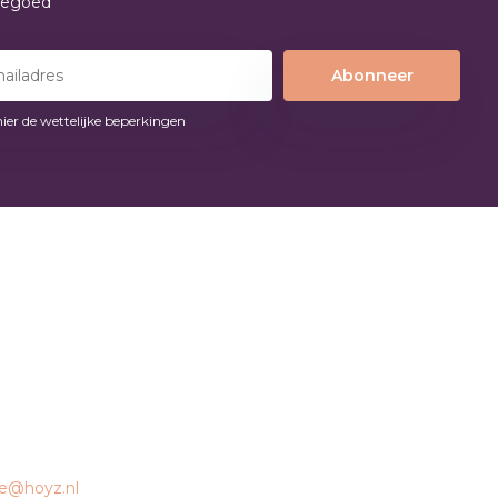
tegoed
Abonneer
hier de wettelijke beperkingen
ce@hoyz.nl