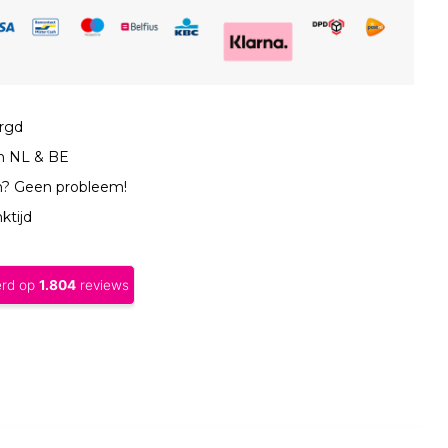
orgd
in NL & BE
n? Geen probleem!
ktijd