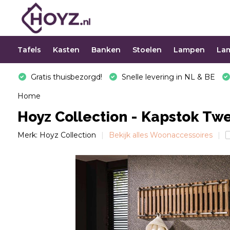
Tafels
Kasten
Banken
Stoelen
Lampen
La
Gratis thuisbezorgd!
Snelle levering in NL & BE
Home
Hoyz Collection - Kapstok Tw
Merk:
Hoyz Collection
Bekijk alles Woonaccessoires