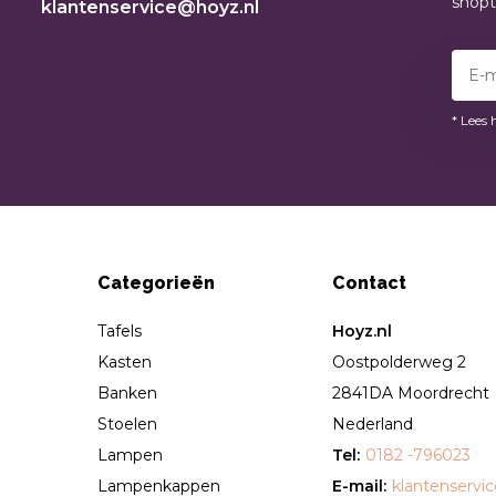
shop
klantenservice@hoyz.nl
* Lees 
Categorieën
Contact
Tafels
Hoyz.nl
Kasten
Oostpolderweg 2
Banken
2841DA Moordrecht
Stoelen
Nederland
Lampen
Tel:
0182 -796023
Lampenkappen
E-mail:
klantenservi