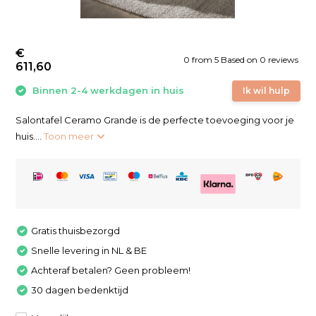
€
0
from
5
Based on 0 reviews
611,60
Binnen 2-4 werkdagen in huis
Ik wil hulp
Salontafel Ceramo Grande is de perfecte toevoeging voor je
huis....
Toon meer
Gratis thuisbezorgd
Snelle levering in NL & BE
Achteraf betalen? Geen probleem!
30 dagen bedenktijd