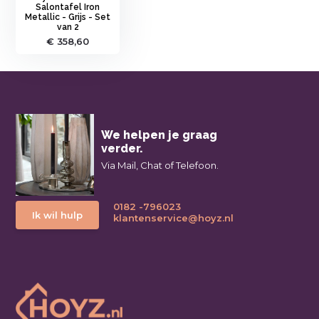
Salontafel Iron
Metallic - Grijs - Set
van 2
€ 358,60
We helpen je graag
verder.
Via Mail, Chat of Telefoon.
0182 -796023
Ik wil hulp
klantenservice@hoyz.nl