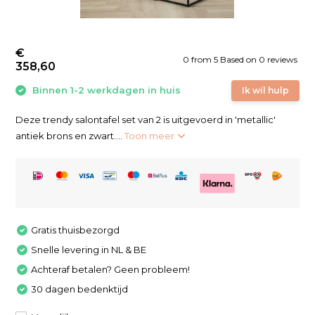
€
0
from
5
Based on 0 reviews
358,60
Binnen 1-2 werkdagen in huis
Ik wil hulp
Deze trendy salontafel set van 2 is uitgevoerd in 'metallic'
antiek brons en zwart....
Toon meer
Gratis thuisbezorgd
Snelle levering in NL & BE
Achteraf betalen? Geen probleem!
30 dagen bedenktijd