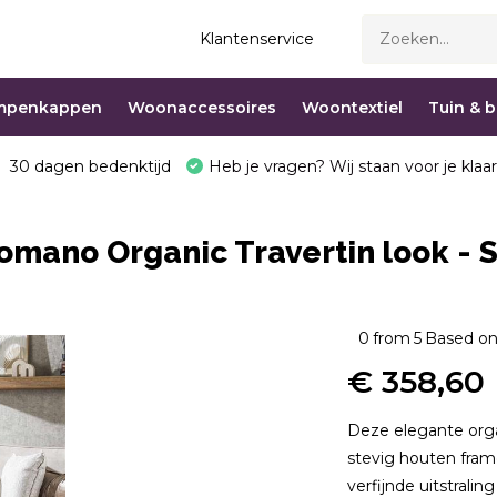
Klantenservice
mpenkappen
Woonaccessoires
Woontextiel
Tuin & 
30 dagen bedenktijd
Heb je vragen? Wij staan voor je klaar
Romano Organic Travertin look - S
0
from
5
Based on
€ 358,60
Deze elegante org
stevig houten fram
verfijnde uitstralin