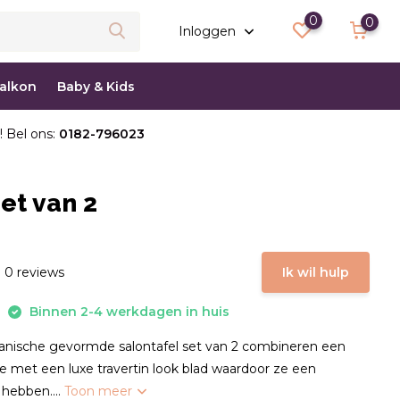
0
0
Inloggen
balkon
Baby & Kids
! Bel ons:
0182-796023
et van 2
 0 reviews
Ik wil hulp
Binnen 2-4 werkdagen in huis
anische gevormde salontafel set van 2 combineren een
e met een luxe travertin look blad waardoor ze een
g hebben....
Toon meer