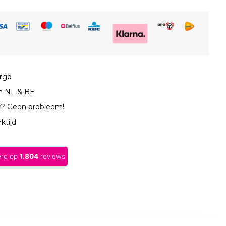
orgd
in NL & BE
n? Geen probleem!
ktijd