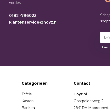
verder.
Schri
0182 -796023
shop
klantenservice@hoyz.nl
* Lees 
Categorieën
Contact
Tafels
Hoyz.nl
Kasten
Oostpolderweg 2
Banken
2841DA Moordrecht