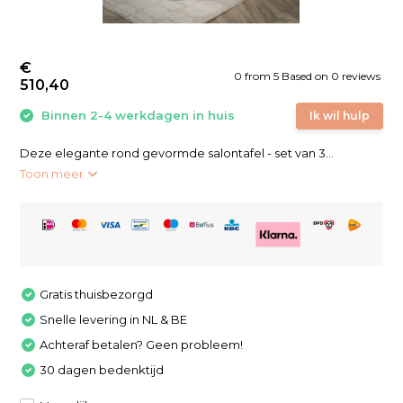
€
0
from
5
Based on 0 reviews
510,40
Binnen 2-4 werkdagen in huis
Ik wil hulp
Deze elegante rond gevormde salontafel - set van 3...
Toon meer
Gratis thuisbezorgd
Snelle levering in NL & BE
Achteraf betalen? Geen probleem!
30 dagen bedenktijd