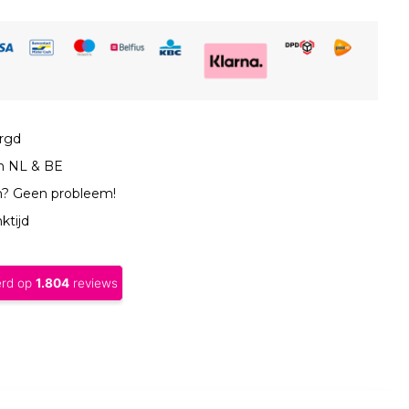
orgd
in NL & BE
n? Geen probleem!
ktijd