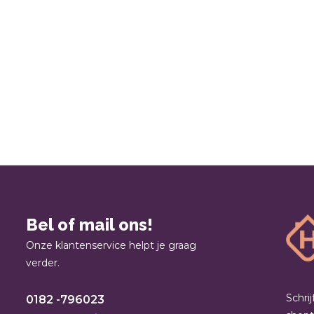
Bel of mail ons!
Onze klantenservice helpt je graag
verder.
Schri
0182 -796023