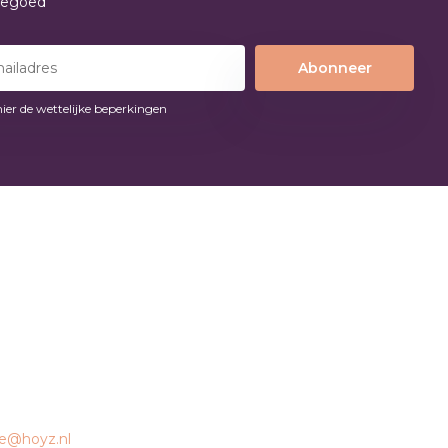
tegoed
Abonneer
hier de wettelijke beperkingen
ce@hoyz.nl