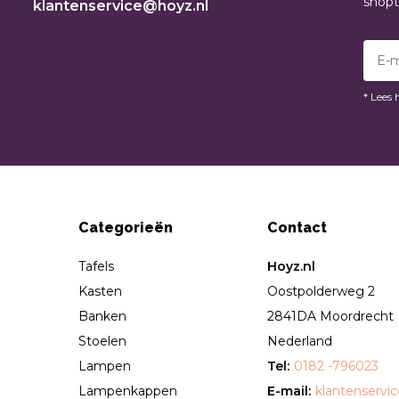
shop
klantenservice@hoyz.nl
* Lees 
Categorieën
Contact
Tafels
Hoyz.nl
Kasten
Oostpolderweg 2
Banken
2841DA Moordrecht
Stoelen
Nederland
Lampen
Tel:
0182 -796023
Lampenkappen
E-mail:
klantenservi