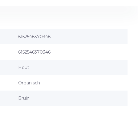
6152546370346
6152546370346
Hout
Organisch
Bruin