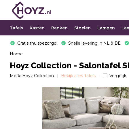
Tafels
Kasten
Banken
Stoelen
Lampen
La
Gratis thuisbezorgd!
Snelle levering in NL & BE
Home
Hoyz Collection - Salontafel 
Merk:
Hoyz Collection
Bekijk alles Tafels
Vergelijk