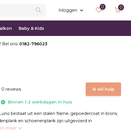
0
0
Inloggen
balkon
Baby & Kids
! Bel ons:
0182-796023
 0 reviews
Ik wil hulp
Binnen 1-2 werkdagen in huis
no bestaat uit een stalen frame, gepoedercoat in brons.
enplank en schoenenplank zijn uitgevoerd in
on meer