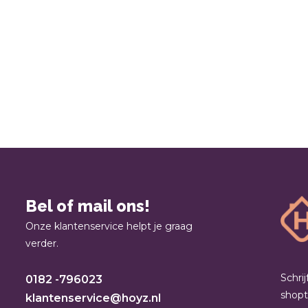
Bel of mail ons!
Onze klantenservice helpt je graag
verder.
Schri
0182 -796023
shop
klantenservice@hoyz.nl