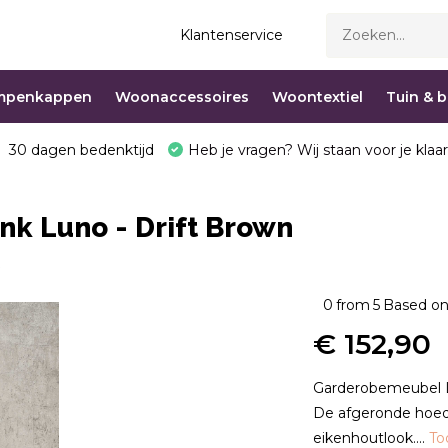
Klantenservice
mpenkappen
Woonaccessoires
Woontextiel
Tuin & 
30 dagen bedenktijd
Heb je vragen? Wij staan voor je klaar
nk Luno - Drift Brown
0
from
5
Based on
€ 152,90
Garderobemeubel Lu
De afgeronde hoed
eikenhoutlook....
To