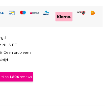
orgd
in NL & BE
n? Geen probleem!
ktijd