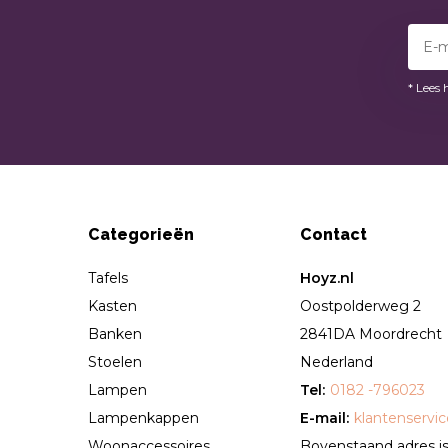
* Lees 
Categorieën
Contact
Tafels
Hoyz.nl
Kasten
Oostpolderweg 2
Banken
2841DA Moordrecht
Stoelen
Nederland
Lampen
Tel:
0182 -796023
Lampenkappen
E-mail:
klantenservi
Woonaccessoires
Bovenstaand adres is 