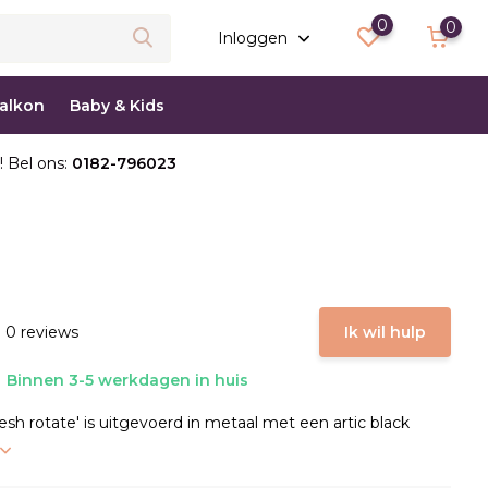
0
0
Inloggen
balkon
Baby & Kids
! Bel ons:
0182-796023
 0 reviews
Ik wil hulp
Binnen 3-5 werkdagen in huis
sh rotate' is uitgevoerd in metaal met een artic black