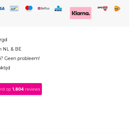
orgd
in NL & BE
n? Geen probleem!
ktijd