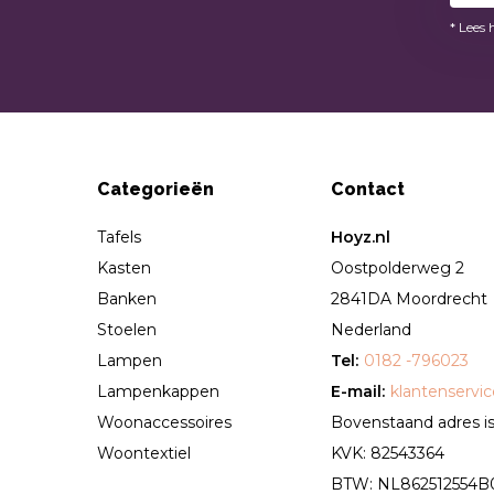
* Lees 
Categorieën
Contact
Tafels
Hoyz.nl
Kasten
Oostpolderweg 2
Banken
2841DA Moordrecht
Stoelen
Nederland
Lampen
Tel:
0182 -796023
Lampenkappen
E-mail:
klantenservi
Woonaccessoires
Bovenstaand adres is 
Woontextiel
KVK: 82543364
BTW: NL862512554B01 