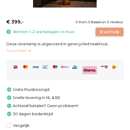
€ 399,-
0
from
5
Based on 0 reviews
Binnen 1-2 werkdagen in huis
Ik wil hulp
Deze vloerlamp is uitgevoerd in gerecycled teakhout...
Toon meer
Gratis thuisbezorgd
Snelle levering in NL & BE
Achteraf betalen? Geen probleem!
30 dagen bedenktijd
Vergelijk