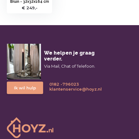
Bruin - 32x32x164 cm
€ 249,-
We helpen je graag
verder.
Via Mail, Chat of Telefoon.
0182 -796023
Ik wil hulp
klantenservice@hoyz.nl