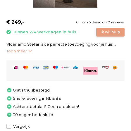
€ 249,-
0
from
5
Based on 0 reviews
Binnen 2-4 werkdagen in huis
Ik wil hulp
Vloerlamp Stellar is de perfecte toevoeging voor je huis....
Toon meer
Gratis thuisbezorgd
Snelle levering in NL & BE
Achteraf betalen? Geen probleem!
30 dagen bedenktijd
Vergelijk