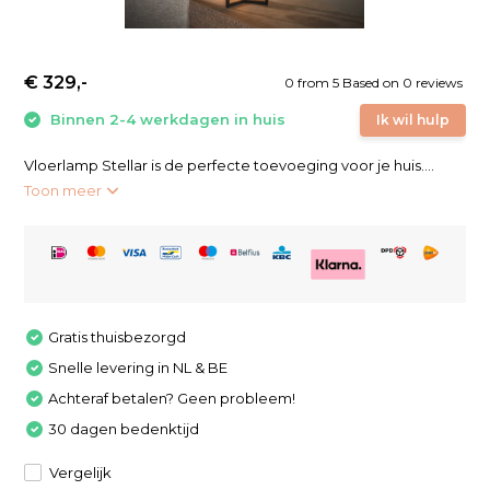
€ 329,-
0
from
5
Based on 0 reviews
Binnen 2-4 werkdagen in huis
Ik wil hulp
Vloerlamp Stellar is de perfecte toevoeging voor je huis....
Toon meer
Gratis thuisbezorgd
Snelle levering in NL & BE
Achteraf betalen? Geen probleem!
30 dagen bedenktijd
Vergelijk