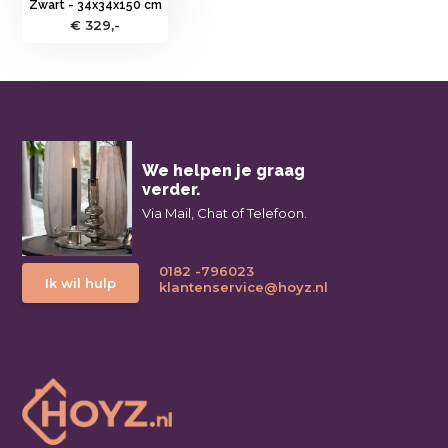
Zwart - 34x34x150 cm
€ 329,-
We helpen je graag
verder.
Via Mail, Chat of Telefoon.
0182 -796023
Ik wil hulp
klantenservice@hoyz.nl